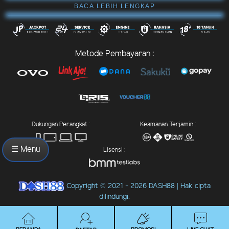
BACA LEBIH LENGKAP
Metode Pembayaran :
Dukungan Perangkat :
Keamanan Terjamin :
☰ Menu
Lisensi :
Copyright © 2021 - 2026 DASH88 | Hak cipta
dilindungi.