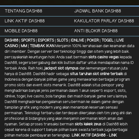
TENTANG DASH88
JADWAL BANK DASH88
LINK AKTIF DASH88
KAKULATOR PARLAY DASH88
MOBILE DASH88
ANTI BLOKIR DASH88
DASH88 |
SPORTS |
ESPORTS |
SLOTS |
IDNLIVE |
POKER |
TOGEL |
LIVE
CASINO |
MM |
TEMBAK IKAN
Menjamin 100% kerahasiaan dan keamanan data
diri member. Dengan server berteknologi tinggi dan sitem yang lebih baik.
percayakanlah keuntungan hoki Anda saat bermain
slots casino vegas
kepada
Dash88, segera bergabung dan klik button daftar untuk mendapatkan nama ID
terbaik Anda. Raih hoki,
jackpot slot olympus
dan kemenangan ratusan juta
hanya di Dash88. Dash88 hadir sebagai
situs taruhan slot online terbaik
di
Indonesia dengan banyak pilihan game yang menawarkan berbagai program
promo slots dan event slots menarik. Dash88 adalah situs pelopor yang
menghadirkan banyak jenis permainan dalam 1 akun seperti esport, slots,
idnlive, togel, live casino, bola tangkas dan masih banyak game seru lainnya.
Dash88 menghadirkan pengalaman seru bermain ke dalam game dengan
tampilan grafik yang modern yang akan menambah keseruan sensasi
permainan. Teknologi terbaru dan terdepan dikerjakan oleh tim yang ahli dan
profesional di bidangnya yang akan menjamin permainan lebih aman dan
nyaman. Setiap proses transaksi bermain
slots kakek zeus
di Dash88 lebih
cepat karena di support banyak pilihan bank swasta terbaik juga berbagai
pilihan metode pembayaran terlengkap.
LINK AKTIF DASH88
-
LINK