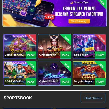
NEW
PROMO
PROMO
NEW
Lamp of Cornucopia
Chinchirorin
Soda Man
PLAY
PLAY
PLAY
NEW
NEW
NEW
2026 GOLDEN GOAL RUSH
Cyber Pinball
Psycho Heroes
PLAY
PLAY
PLAY
SPORTSBOOK
Lihat Semua