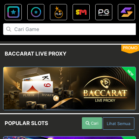
PROMO
BACCARAT LIVE PROXY
NEW
POPULAR SLOTS
Cari
Lihat Semua