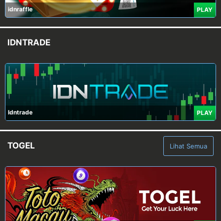
idnraffle
PLAY
IDNTRADE
Idntrade
PLAY
TOGEL
Lihat Semua