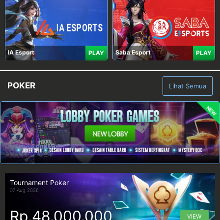
IA Esport
Saba Esport
PLAY
PLAY
POKER
Lihat Semua
NEW
Tournament Poker
07 Aug 2026
Rp.48.000.000
VIEW