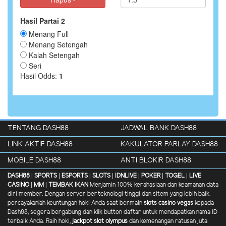
TENTANG DASH88
JADWAL BANK DASH88
LINK AKTIF DASH88
KAKULATOR PARLAY DASH88
MOBILE DASH88
ANTI BLOKIR DASH88
DASH88 |
SPORTS |
ESPORTS |
SLOTS |
IDNLIVE |
POKER |
TOGEL |
LIVE
CASINO |
MM |
TEMBAK IKAN
Menjamin 100% kerahasiaan dan keamanan data
diri member. Dengan server berteknologi tinggi dan sitem yang lebih baik.
percayakanlah keuntungan hoki Anda saat bermain
slots casino vegas
kepada
Dash88, segera bergabung dan klik button daftar untuk mendapatkan nama ID
terbaik Anda. Raih hoki,
jackpot slot olympus
dan kemenangan ratusan juta