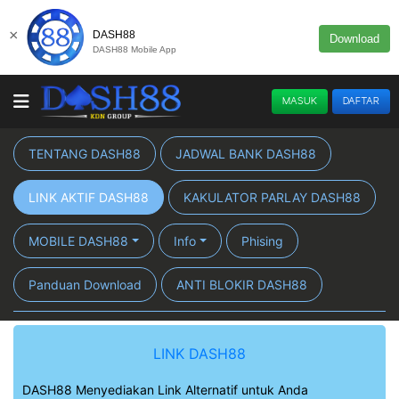
×
DASH88
Download
DASH88 Mobile App
MASUK
DAFTAR
TENTANG DASH88
JADWAL BANK DASH88
LINK AKTIF DASH88
KAKULATOR PARLAY DASH88
MOBILE DASH88
Info
Phising
Panduan Download
ANTI BLOKIR DASH88
LINK DASH88
DASH88 Menyediakan Link Alternatif untuk Anda