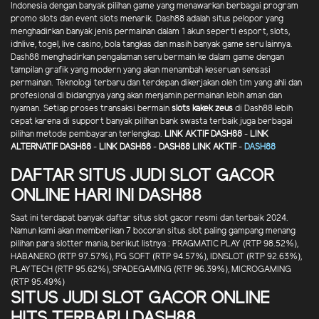
Indonesia dengan banyak pilihan game yang menawarkan berbagai program
promo slots dan event slots menarik. Dash88 adalah situs pelopor yang
menghadirkan banyak jenis permainan dalam 1 akun seperti esport, slots,
idnlive, togel, live casino, bola tangkas dan masih banyak game seru lainnya.
Dash88 menghadirkan pengalaman seru bermain ke dalam game dengan
tampilan grafik yang modern yang akan menambah keseruan sensasi
permainan. Teknologi terbaru dan terdepan dikerjakan oleh tim yang ahli dan
profesional di bidangnya yang akan menjamin permainan lebih aman dan
nyaman. Setiap proses transaksi bermain
slots kakek zeus
di Dash88 lebih
cepat karena di support banyak pilihan bank swasta terbaik juga berbagai
pilihan metode pembayaran terlengkap.
LINK AKTIF DASH88
-
LINK
ALTERNATIF DASH88
-
LINK DASH88
-
DASH88 LINK AKTIF
-
DASH88
DAFTAR SITUS JUDI SLOT GACOR
ONLINE HARI INI DASH88
Saat ini terdapat banyak daftar situs slot gacor resmi dan terbaik 2024.
Namun kami akan memberikan 7 bocoran situs slot paling gampang menang
pilihan para slotter mania, berikut listnya : PRAGMATIC PLAY (RTP 98.52%),
HABANERO (RTP 97.57%), PG SOFT (RTP 94.57%), IDNSLOT (RTP 92.63%),
PLAYTECH (RTP 95.62%), SPADEGAMING (RTP 96.39%), MICROGAMING
(RTP 95.49%)
SITUS JUDI SLOT GACOR ONLINE
HITS TERBARU DASH88