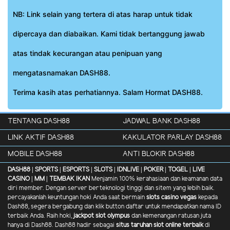
NB: Link selain yang tertera di atas harap untuk tidak
dipercaya dan diabaikan. Kami tidak bertanggung jawab
atas tindak kecurangan atau penipuan yang
mengatasnamakan DASH88.
Terima kasih atas perhatiannya. Salam Hormat DASH88.
TENTANG DASH88
JADWAL BANK DASH88
LINK AKTIF DASH88
KAKULATOR PARLAY DASH88
MOBILE DASH88
ANTI BLOKIR DASH88
DASH88 |
SPORTS |
ESPORTS |
SLOTS |
IDNLIVE |
POKER |
TOGEL |
LIVE
CASINO |
MM |
TEMBAK IKAN
Menjamin 100% kerahasiaan dan keamanan data
diri member. Dengan server berteknologi tinggi dan sitem yang lebih baik.
percayakanlah keuntungan hoki Anda saat bermain
slots casino vegas
kepada
Dash88, segera bergabung dan klik button daftar untuk mendapatkan nama ID
terbaik Anda. Raih hoki,
jackpot slot olympus
dan kemenangan ratusan juta
hanya di Dash88. Dash88 hadir sebagai
situs taruhan slot online terbaik
di