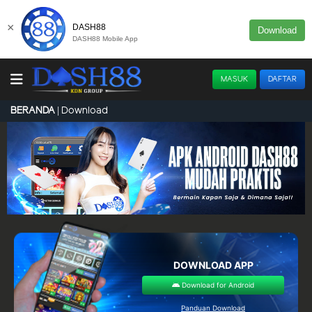
×
DASH88
Download
DASH88 Mobile App
MASUK
DAFTAR
Download
BERANDA
DOWNLOAD APP
Download for Android
Panduan Download