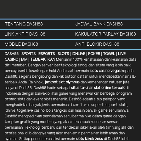
TENTANG DASH88
JADWAL BANK DASH88
LINK AKTIF DASH88
KAKULATOR PARLAY DASH88
MOBILE DASH88
ANTI BLOKIR DASH88
DASH88 |
SPORTS |
ESPORTS |
SLOTS |
IDNLIVE |
POKER |
TOGEL |
LIVE
CASINO |
MM |
TEMBAK IKAN
Menjamin 100% kerahasiaan dan keamanan data
diri member. Dengan server berteknologi tinggi dan sitem yang lebih baik.
percayakanlah keuntungan hoki Anda saat bermain
slots casino vegas
kepada
Dash88, segera bergabung dan klik button daftar untuk mendapatkan nama ID
terbaik Anda. Raih hoki,
jackpot slot olympus
dan kemenangan ratusan juta
hanya di Dash88. Dash88 hadir sebagai
situs taruhan slot online terbaik
di
Indonesia dengan banyak pilihan game yang menawarkan berbagai program
promo slots dan event slots menarik. Dash88 adalah situs pelopor yang
menghadirkan banyak jenis permainan dalam 1 akun seperti esport, slots,
idnlive, togel, live casino, bola tangkas dan masih banyak game seru lainnya.
Dash88 menghadirkan pengalaman seru bermain ke dalam game dengan
tampilan grafik yang modern yang akan menambah keseruan sensasi
permainan. Teknologi terbaru dan terdepan dikerjakan oleh tim yang ahli dan
profesional di bidangnya yang akan menjamin permainan lebih aman dan
nyaman. Setiap proses transaksi bermain
slots kakek zeus
di Dash88 lebih